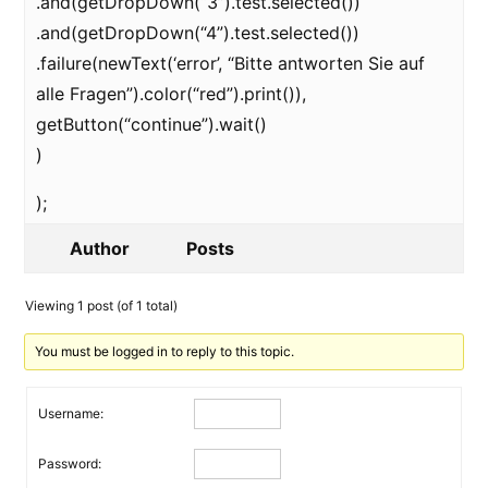
.and(getDropDown(“3”).test.selected())
.and(getDropDown(“4”).test.selected())
.failure(newText(‘error’, “Bitte antworten Sie auf
alle Fragen”).color(“red”).print()),
getButton(“continue”).wait()
)
);
Author
Posts
Viewing 1 post (of 1 total)
You must be logged in to reply to this topic.
Username:
Password: