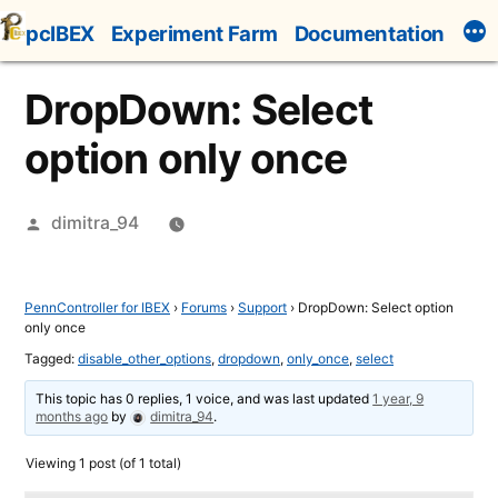
Skip
pcIBEX
Experiment Farm
Documentation
to
content
DropDown: Select
option only once
Posted
dimitra_94
by
PennController for IBEX
›
Forums
›
Support
›
DropDown: Select option
only once
Tagged:
disable_other_options
,
dropdown
,
only_once
,
select
This topic has 0 replies, 1 voice, and was last updated
1 year, 9
months ago
by
dimitra_94
.
Viewing 1 post (of 1 total)